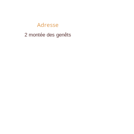
Adresse
2 montée des genêts
84110 Vaison-La-Romaine
FRANCE
Téléphone
06 07 88 44 43
E-mail
lepointsublime@gmail.com