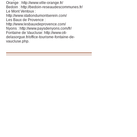
Orange :
http://www.ville-orange.fr/
Bedoin :
http://bedoin-reseaudescommunes.fr/
Le Mont Ventoux :
http://www.stationdumontserein.com/
Les Baux de Provence :
http://www.lesbauxdeprovence.com/
Nyons :
http://www.paysdenyons.com/fr/
Fontaine de Vaucluse:
http://www.oti-
delasorgue.fr/office-tourisme-fontaine-de-
vaucluse.php
.